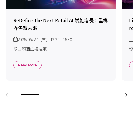
ReDefine the Next Retail AI 賦能增長：重構
L
零售新未來
r
2026/05/27（三）13:30 - 16:30
艾麗酒店楓柏廳
Read More