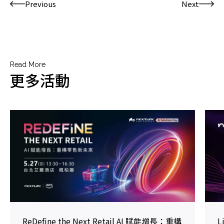
Previous
Next
Read More
更多活動
ReDefine the Next Retail AI 賦能增長：重構
L