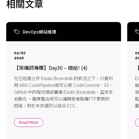
相關文章
DevOps網站維運
02/07
0
2020
2
【架構師專欄】Day30 – 總結! (4)
【
在已經建立好 Elastic Beanstalk 的狀況之下，只要利
E
用 AWS CodePipeline就可以將 CodeCommit、S3、
點
GitHub 中的程式碼部署進 Elastic Beanstalk，且完全
放
自動化 。簡單整合就可以讓開發者脫離FTP更新的
監
困境，對於未來還可以結合 ECS...
載
Read More