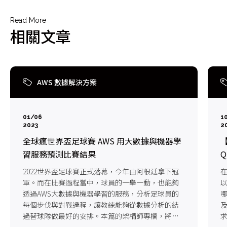
Read More
相關文章
AWS 數據解決方案
01/06
1
2023
2
全球瘋世界盃足球賽 AWS 用大數據與機器學
【
習服務預測比賽結果
Q
2022世界盃足球賽正式落幕，今年由阿根廷拿下冠
軍。而在比賽過程當中，球員的一舉一動，也能夠
以
透過AWS大數據與機器學習的服務，分析足球員的
哪
每個步伐與對戰過程，讓教練能夠從數據分析的結
過替球隊做最好的安排。本篇的架構師專欄，將帶
您看如何用AWS雲端服務分析世足賽事!