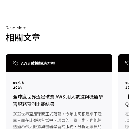
Read More
相關文章
AWS 數據解決方案
01/06
1
2023
2
全球瘋世界盃足球賽 AWS 用大數據與機器學
【
習服務預測比賽結果
Q
2022世界盃足球賽正式落幕，今年由阿根廷拿下冠
軍。而在比賽過程當中，球員的一舉一動，也能夠
以
透過AWS大數據與機器學習的服務，分析足球員的
哪