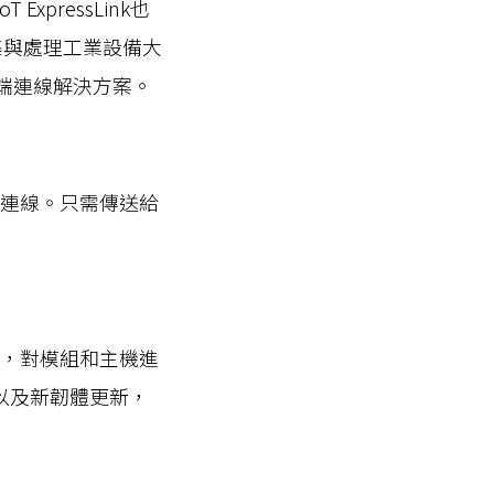
xpressLink也
於大量搜集與處理工業設備大
端雲端連線解決方案。
 建立雙向連線。只需傳送給
，對模組和主機進
修正以及新韌體更新，