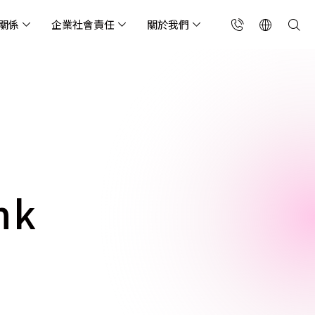
關係
企業社會責任
關於我們
台灣(繁中)
香港(EN)
流服務業
構師專欄
東服務
會關懷
略合作夥伴
製造業
投資人專區
利害關係人
聯絡我們
國解決方案
安及維運代管服務
端整合服務
產業指南
專案開發服務
現代化資料庫
Singapore (EN)
oS 高級防護
天候雲端代管
ef Cloud eXchange
製造業
專案開發與顧問服務
MongoDB
X)
連線方案 (GA & CEN)
端原生應用程式保護平
電商零售業
企業網站管理平台
飲業
其他
CNAPP)
tApp
 ICP 備案
媒體影音業
備份稽核治理
nk
代防火牆 (NGFW)
公部門機關
SP 一站式雲端資安營運
能監測平台