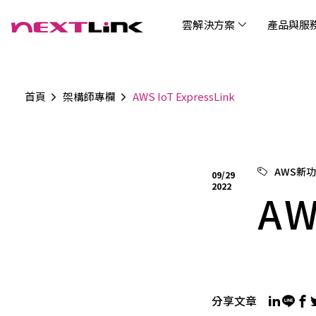
雲解決方案
產品與服
首頁
架構師專欄
AWS IoT ExpressLink
企業社會責任
Cloud Solutions
Products & Services
Digital Integration Applications
Customer Success Story
News
Investors
About Us
觀光
最新
公司
企業
認識 N
AI 
產品
數據
雲解決方案
最新資訊
關於我們
產品與服務
數位整合應用
客戶案例
投資人關係
AIC
AIC
Tabl
LEM
Data
博弘雲端提供包含AWS解決方案、中國解決方案
博弘雲端發展自有產品及服務，面向未來的創新
博弘雲端提供建立於雲端基礎之上的各式數位整
服務全球超過2000家企業客戶，博弘雲端提供專
博弘雲端作為雲端與 AI 轉型的關鍵推手，我們以
資訊
問答
加入
AWS新
09/29
等一站式雲端服務，您可以點選並深入了解相關
思維，結合主流科技與商業轉型，打造更全面的
合加值服務，提升雲端服務運作效能，極大化企
業的雲端解決方案，協助企業優化雲端架構與提
技術賦能未來，奠定市場上首屈一指的投資價值
Wre
2022
服務內容，或是根據您的產業類別進行選擇。
雲端與服務生態系，致力於賦能企業數位智慧時
業綜效。
供完整的技術諮詢。我們致力於協助客戶在雲端
AW
(Can
代發展，專注提供無縫整合、具擴展性且智能化
服務上取得成功，用雲端在各個產業取得領先的
Hydro
運行的產品與解決方案，為企業創新提供無與倫
優勢。
比的驅動力。
連線
分享文章