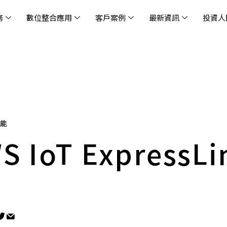
務
數位整合應用
客戶案例
最新資訊
投資人
休閒
消息
治理
社會責任
extlink
遊戲業
活動訊息
財務資訊
友善職場
企業文化
物
架
股
社
戰
雲端管理平台
應用服務
AWS 雲端解決方案
解決方案
資安防禦服務
中
資
雲
OM® 雲智能管理平台
OM® 雲智能管理平台
eau
AWS 服務特色
新零售數據與 AI 應用
數聯資安
DD
全
Chi
(CC
MA® AI 智能代理引擎
bricks
AWS 服務費用方案
餐飲業數據與 AI 應用
Fortinet
跨境
雲
科技業
集
我們
零售電商
餐
功能
台(
Ne
n AI 對話式商務分析
AWS台北區域優惠方案
商圈推薦分析
Palo Alto Networks
企業
S IoT ExpressLi
ner)
次世
Anthropic Claude on AWS
生成式 AI 輿情分析
Radware
lix
MS
雲端搬遷
流程及系統自動化
SkyCloud 騰雲運算
雲端資訊安全
文案及圖像自動生成
雲端代管
加速方案
高效開發工具
效
AWS 官方培訓課程與認證