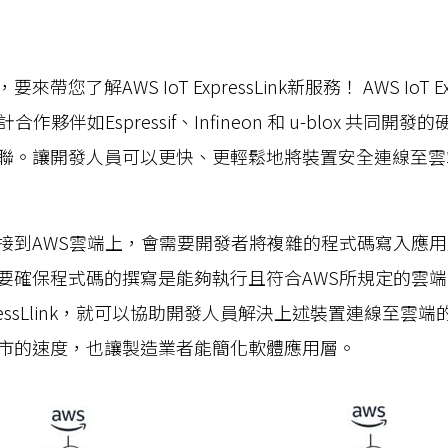
cs
GitHub 企業版
New
DevOps 解決方案
開放原始碼安全控管 SNYK
Dat
Data 數據服務
Terraform by HashiCorp
您了解AWS IoT ExpressLink新服務！ AWS IoT Ex
架構健檢
作夥伴如Espressif、Infineon 和 u-blox 共同
異地備援與雲端備份
聯。讓開發人員可以更快、更輕鬆地將裝置安全連線至雲端
CDN服務
接到AWS雲端上，會需要開發者將複雜的程式碼寫入應
要確保程式碼的撰寫是能夠執行且符合AWS所規定的雲
ExpressLlink，就可以協助開發人員解決上述裝置連線至
市的速度，也讓製造業者能簡化軟體應用層。