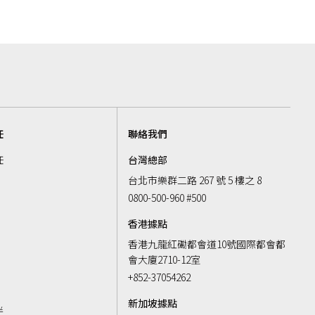
任
聯絡我們
任
台灣總部
台北市樂群二路 267 號 5 樓之 8
0800-500-960 #500
香港據點
香港九龍紅磡都會道10號國際都會都
會大廈2710-12室
k
+852-37054262
新加坡據點
伴