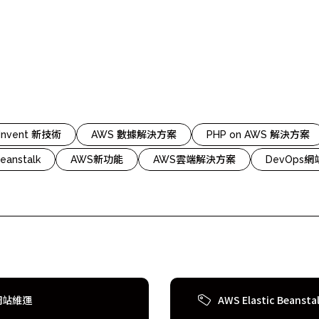
cs
GitHub 企業版
New
DevOps 解決方案
開放原始碼安全控管 SNYK
Dat
Data 數據服務
Terraform by HashiCorp
架構健檢
異地備援與雲端備份
CDN服務
:Invent 新技術
AWS 數據解決方案
PHP on AWS 解決方案
eanstalk
AWS新功能
AWS雲端解決方案
DevOps
s網站維運
AWS Elastic Beansta