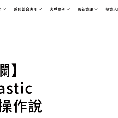
務
數位整合應用
客戶案例
最新資訊
投資人
休閒
消息
治理
社會責任
extlink
遊戲業
活動訊息
財務資訊
友善職場
企業文化
物
架
股
社
戰
雲端管理平台
應用服務
AWS 雲端解決方案
解決方案
資安防禦服務
中
資
雲
OM® 雲智能管理平台
OM® 雲智能管理平台
eau
AWS 服務特色
新零售數據與 AI 應用
數聯資安
DD
全
Chi
(CC
MA® AI 智能代理引擎
bricks
AWS 服務費用方案
餐飲業數據與 AI 應用
Fortinet
跨境
雲
欄】
科技業
集
我們
零售電商
餐
台(
Ne
n AI 對話式商務分析
AWS台北區域優惠方案
商圈推薦分析
Palo Alto Networks
企業
ner)
次世
Anthropic Claude on AWS
生成式 AI 輿情分析
Radware
astic
lix
MS
雲端搬遷
流程及系統自動化
SkyCloud 騰雲運算
雲端資訊安全
文案及圖像自動生成
k 操作說
雲端代管
加速方案
高效開發工具
效
AWS 官方培訓課程與認證