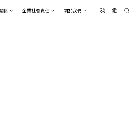
關係
企業社會責任
關於我們
台灣(繁中)
香港(EN)
流服務業
構師專欄
東服務
會關懷
略合作夥伴
製造業
投資人專區
利害關係人
聯絡我們
國解決方案
安及維運代管服務
端整合服務
產業指南
專案開發服務
現代化資料庫
Singapore (EN)
oS 高級防護
天候雲端代管
ef Cloud eXchange
製造業
專案開發與顧問服務
MongoDB
X)
連線方案 (GA & CEN)
端原生應用程式保護平
電商零售業
企業網站管理平台
飲業
其他
CNAPP)
tApp
 ICP 備案
媒體影音業
備份稽核治理
代防火牆 (NGFW)
公部門機關
SP 一站式雲端資安營運
能監測平台