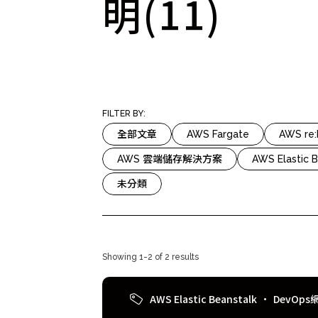
明(11)
Mlyti
FILTER BY:
全部文章
AWS Fargate
AWS re
AWS 雲端儲存解決方案
AWS Elastic B
未分類
Showing 1-2 of 2 results
AWS Elastic Beanstalk
DevOp