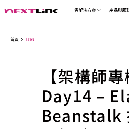
雲解決方案
產品與服
首頁
LOG
企業社會責任
Cloud Solutions
Products & Services
Digital Integration Applications
Customer Success Story
News
Investors
About Us
觀光
最新
公司
企業
認識 N
AI 
產品
數據
雲解決方案
最新資訊
關於我們
產品與服務
數位整合應用
客戶案例
投資人關係
AIC
AIC
Tabl
LEM
Data
博弘雲端提供包含AWS解決方案、中國解決方案
博弘雲端發展自有產品及服務，面向未來的創新
博弘雲端提供建立於雲端基礎之上的各式數位整
服務全球超過2000家企業客戶，博弘雲端提供專
博弘雲端作為雲端與 AI 轉型的關鍵推手，我們以
【架構師專
資訊
問答
加入
等一站式雲端服務，您可以點選並深入了解相關
思維，結合主流科技與商業轉型，打造更全面的
合加值服務，提升雲端服務運作效能，極大化企
業的雲端解決方案，協助企業優化雲端架構與提
技術賦能未來，奠定市場上首屈一指的投資價值
Wre
服務內容，或是根據您的產業類別進行選擇。
雲端與服務生態系，致力於賦能企業數位智慧時
業綜效。
供完整的技術諮詢。我們致力於協助客戶在雲端
(Can
代發展，專注提供無縫整合、具擴展性且智能化
服務上取得成功，用雲端在各個產業取得領先的
Day14 – El
Hydro
運行的產品與解決方案，為企業創新提供無與倫
優勢。
比的驅動力。
Beanstal
連線