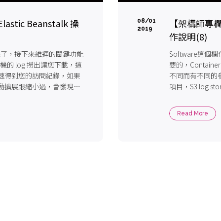
stic Beanstalk 操
【架構師專欄】Da
08/01
2019
作說明(8)
不多說完了，接下來維運的關鍵功能
Software這
機的 log 撈出讓您下載，這
要的，Contain
速得到您的訪問紀錄，如果
不同而有不同的
動擴展跟縮小過，會發現漏
項目，S3 log stora
CloudWatch Lo
Read More