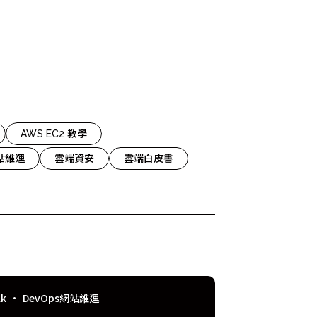
 Relic
adog
AWS EC2 教學
網站維運
雲端資安
雲端白皮書
lk
DevOps網站維運