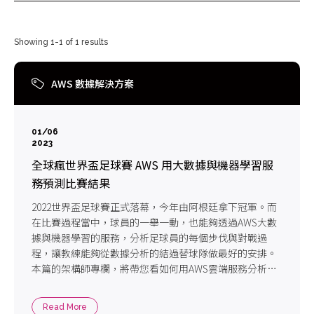
Showing 1-1 of 1 results
AWS 數據解決方案
01/06
2023
全球瘋世界盃足球賽 AWS 用大數據與機器學習服
務預測比賽結果
2022世界盃足球賽正式落幕，今年由阿根廷拿下冠軍。而
在比賽過程當中，球員的一舉一動，也能夠透過AWS大數
據與機器學習的服務，分析足球員的每個步伐與對戰過
程，讓教練能夠從數據分析的結過替球隊做最好的安排。
本篇的架構師專欄，將帶您看如何用AWS雲端服務分析世
足賽事!
Read More