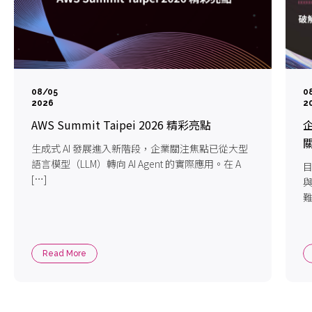
08/05
0
2026
2
AWS Summit Taipei 2026 精彩亮點
企
生成式 AI 發展進入新階段，企業關注焦點已從大型
語言模型（LLM）轉向 AI Agent 的實際應用。在 A
目
[…]
難
Read More