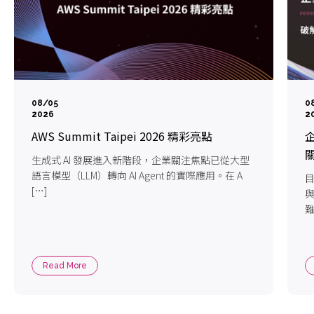
08/05
0
2026
2
AWS Summit Taipei 2026 精彩亮點
企
生成式 AI 發展進入新階段，企業關注焦點已從大型
語言模型（LLM）轉向 AI Agent 的實際應用。在 A
目
[…]
難
Read More