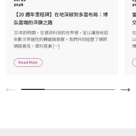
2026
2
【20 週年里程碑】在地深耕到多雲布局：博
弘雲端的淬鍊之路
20 年的時間，在資訊科技的世界裡，足以讓技術迎
來數次突破性的轉變與發展。我們共同經歷了網際
網路普及，資料逐漸 […]
博
Read More