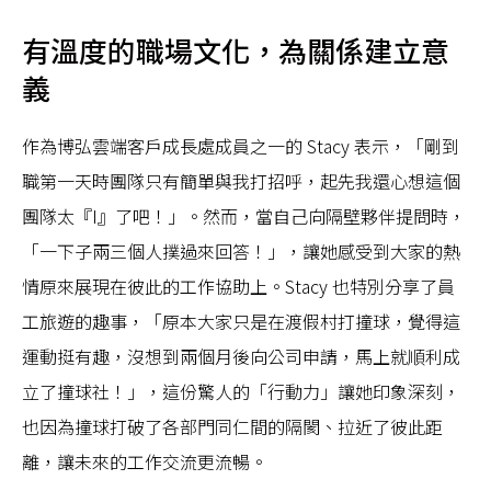
有溫度的職場文化，為關係建立意
義
作為博弘雲端客戶成長處成員之一的 Stacy 表示，「剛到
職第一天時團隊只有簡單與我打招呼，起先我還心想這個
團隊太『I』了吧！」。然而，當自己向隔壁夥伴提問時，
「一下子兩三個人撲過來回答！」，讓她感受到大家的熱
情原來展現在彼此的工作協助上。Stacy 也特別分享了員
工旅遊的趣事，「原本大家只是在渡假村打撞球，覺得這
運動挺有趣，沒想到兩個月後向公司申請，馬上就順利成
立了撞球社！」，這份驚人的「行動力」讓她印象深刻，
也因為撞球打破了各部門同仁間的隔閡、拉近了彼此距
離，讓未來的工作交流更流暢。