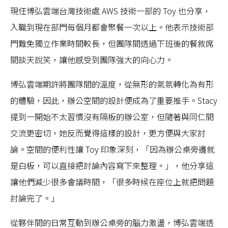
現任博弘雲端台灣技術處 AWS 技術一部的 Toy 也分享，
入職到現在部門每個月都會聚餐一次以上。他表示技術部
門難免獨立作業時間較長，但團隊間透過下班後的餐敘席
間談天說笑，讓他感受到團隊強大的向心力。
博弘雲端期許將團隊間的溫度，從無形的氣氛轉化為有形
的體驗，因此，辦公空間的設計便成為了重要推手。Stacy
提到一開始不太習慣沒有隔板的辦公室，但隨著與同仁間
交流更密切，她反而覺得這樣的設計，更方便與大家討
論。空間的便利性讓 Toy 印象深刻，「因為辦公桌旁邊就
是白板，可以直接把討論內容寫下來整理。」，他分享這
讓他們減少很多會議時間，「很多時候在座位上就把問題
討論完了。」
從夥伴間的日常互動到辦公桌旁的腦力激盪，博弘雲端透