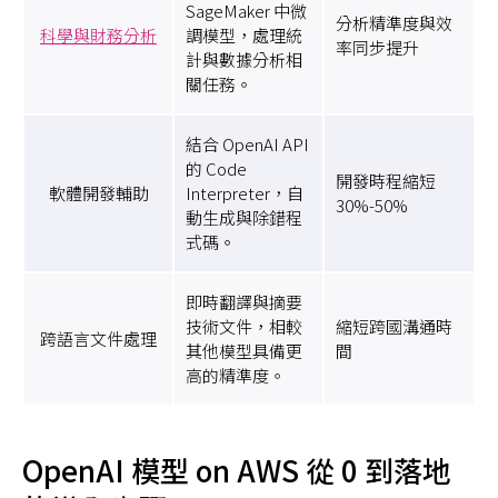
SageMaker 中微
分析精準度與效
科學與財務分析
調模型，處理統
率同步提升
計與數據分析相
關任務。
結合 OpenAI API
的 Code
開發時程縮短
軟體開發輔助
Interpreter，自
30%-50%
動生成與除錯程
式碼。
即時翻譯與摘要
技術文件，相較
縮短跨國溝通時
跨語言文件處理
其他模型具備更
間
高的精準度。
OpenAI 模型 on AWS 從 0 到落地