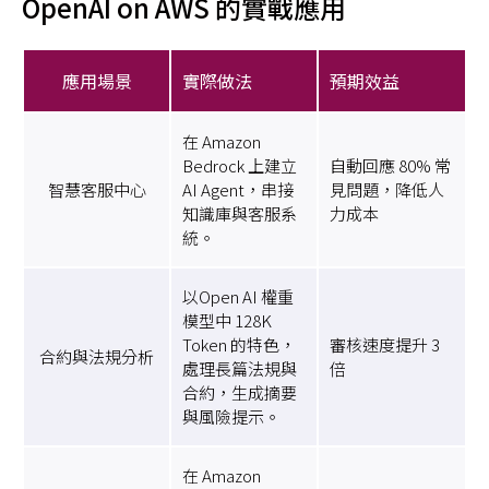
OpenAI on AWS 的實戰應用
應用場景
實際做法
預期效益
在 Amazon
Bedrock 上建立
自動回應 80% 常
智慧客服中心
AI Agent，串接
見問題，降低人
知識庫與客服系
力成本
統。
以Open AI 權重
模型中 128K
Token 的特色，
審核速度提升 3
合約與法規分析
處理長篇法規與
倍
合約，生成摘要
與風險提示。
在 Amazon