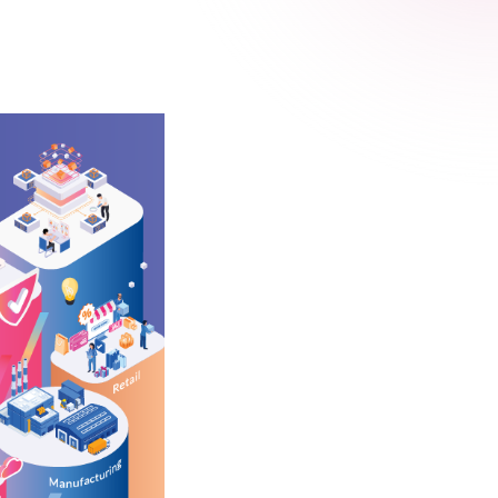
 Relic
adog