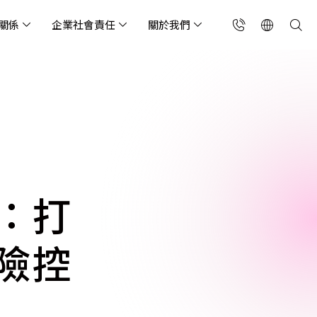
關係
企業社會責任
關於我們
台灣(繁中)
香港(EN)
流服務業
構師專欄
東服務
會關懷
略合作夥伴
製造業
投資人專區
利害關係人
聯絡我們
國解決方案
安及維運代管服務
端整合服務
產業指南
專案開發服務
現代化資料庫
Singapore (EN)
oS 高級防護
天候雲端代管
ef Cloud eXchange
製造業
專案開發與顧問服務
MongoDB
X)
連線方案 (GA & CEN)
端原生應用程式保護平
電商零售業
企業網站管理平台
飲業
其他
CNAPP)
tApp
 ICP 備案
媒體影音業
備份稽核治理
：打
代防火牆 (NGFW)
公部門機關
SP 一站式雲端資安營運
險控
能監測平台