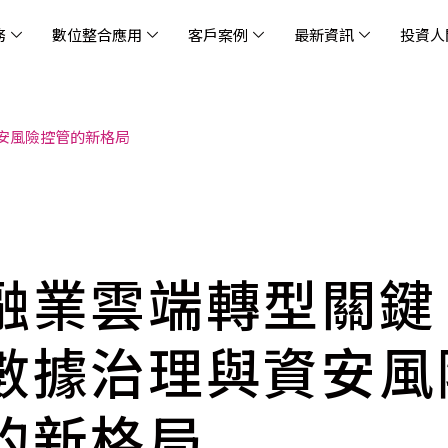
務
數位整合應用
客戶案例
最新資訊
投資人
安風險控管的新格局
休閒
消息
治理
社會責任
extlink
遊戲業
活動訊息
財務資訊
友善職場
企業文化
物
架
股
社
戰
雲端管理平台
應用服務
AWS 雲端解決方案
解決方案
資安防禦服務
中
資
雲
OM® 雲智能管理平台
OM® 雲智能管理平台
eau
AWS 服務特色
新零售數據與 AI 應用
數聯資安
DD
全
Chi
(CC
MA® AI 智能代理引擎
bricks
AWS 服務費用方案
餐飲業數據與 AI 應用
Fortinet
跨境
雲
科技業
集
我們
零售電商
餐
台(
Ne
n AI 對話式商務分析
AWS台北區域優惠方案
商圈推薦分析
Palo Alto Networks
企業
融業雲端轉型關鍵
ner)
次世
Anthropic Claude on AWS
生成式 AI 輿情分析
Radware
lix
MS
雲端搬遷
流程及系統自動化
SkyCloud 騰雲運算
數據治理與資安風
雲端資訊安全
文案及圖像自動生成
雲端代管
的新格局
加速方案
高效開發工具
效
AWS 官方培訓課程與認證