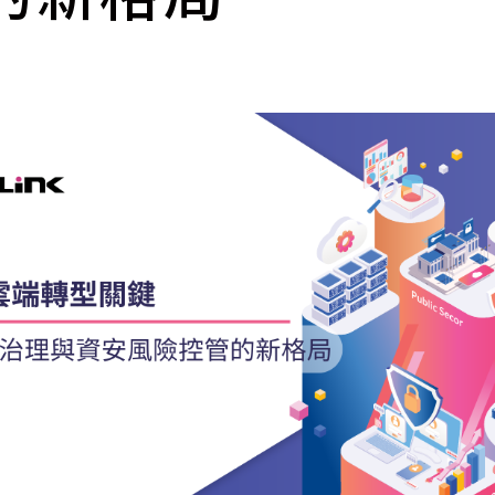
cs
GitHub 企業版
New
DevOps 解決方案
開放原始碼安全控管 SNYK
Dat
Data 數據服務
Terraform by HashiCorp
架構健檢
異地備援與雲端備份
CDN服務