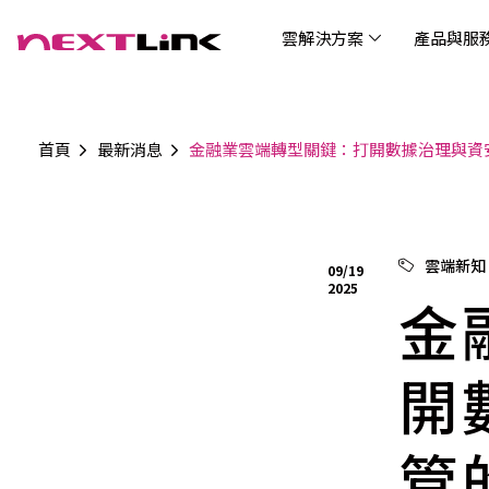
雲解決方案
產品與服
首頁
最新消息
金融業雲端轉型關鍵：打開數據治理與資
企業社會責任
Cloud Solutions
Products & Services
Digital Integration Applications
Customer Success Story
News
Investors
About Us
觀光
最新
公司
企業
認識 N
AI 
產品
數據
雲解決方案
最新資訊
關於我們
產品與服務
數位整合應用
客戶案例
投資人關係
AIC
AIC
Tabl
LEM
Data
博弘雲端提供包含AWS解決方案、中國解決方案
博弘雲端發展自有產品及服務，面向未來的創新
博弘雲端提供建立於雲端基礎之上的各式數位整
服務全球超過2000家企業客戶，博弘雲端提供專
博弘雲端作為雲端與 AI 轉型的關鍵推手，我們以
資訊
問答
加入
雲端新知
09/19
等一站式雲端服務，您可以點選並深入了解相關
思維，結合主流科技與商業轉型，打造更全面的
合加值服務，提升雲端服務運作效能，極大化企
業的雲端解決方案，協助企業優化雲端架構與提
技術賦能未來，奠定市場上首屈一指的投資價值
Wre
2025
服務內容，或是根據您的產業類別進行選擇。
雲端與服務生態系，致力於賦能企業數位智慧時
業綜效。
供完整的技術諮詢。我們致力於協助客戶在雲端
金
(Can
代發展，專注提供無縫整合、具擴展性且智能化
服務上取得成功，用雲端在各個產業取得領先的
Hydro
運行的產品與解決方案，為企業創新提供無與倫
優勢。
比的驅動力。
開
管
連線