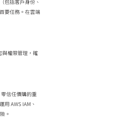
（包括客戶身份、
首要任務。在雲端
類、加密與權限管理，確
，零信任價購的重
AWS IAM、
風險。