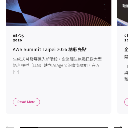
08/05
0
2026
2
AWS Summit Taipei 2026 精彩亮點
企
生成式 AI 發展進入新階段，企業關注焦點已從大型
語言模型（LLM）轉向 AI Agent 的實際應用。在 A
目
[…]
難
Read More