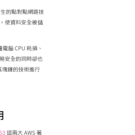
而生的點對點網路技
，使資料安全被儲
量電腦 CPU 耗損、
易安全的同時卻也
區塊鏈的技術進行
用
S3
這兩大 AWS 著