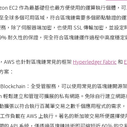
zon EC2 作為最基礎但也最方便使用的運算執行個體，
至全球多個可用區域，符合區塊鏈需要多個節點驗證的運
 儲存服務，除了伺服器端加密，也使用 SSL 傳輸加密，並設
999999% 耐久性的保證，完全符合區塊鏈運作過程中高度穩
，AWS 也針對區塊鏈常見的框架
Hyperledger Fabric
和
E
方案：
ged Blockchain：全受管服務，可以使用常見的區塊鏈開源架構 
thereum 輕鬆建立和管理可擴展的私有網路。免除自行建立
動擴張以符合執行百萬筆交易之數千個應用程式的需求，
reum 工作負載在 AWS 上執行。著名的新加坡交易所便選
的 API 系統，僅透過區塊鏈技術即可縮短近 60％ 的