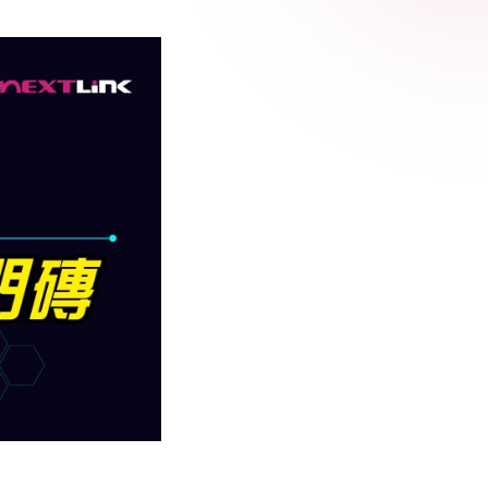
 Relic
adog