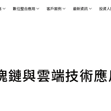
務
數位整合應用
客戶案例
最新資訊
投資人
休閒
消息
治理
社會責任
extlink
遊戲業
活動訊息
財務資訊
友善職場
企業文化
物
架
股
社
戰
雲端管理平台
應用服務
AWS 雲端解決方案
解決方案
資安防禦服務
中
資
雲
OM® 雲智能管理平台
OM® 雲智能管理平台
eau
AWS 服務特色
新零售數據與 AI 應用
數聯資安
DD
全
Chi
(CC
MA® AI 智能代理引擎
bricks
AWS 服務費用方案
餐飲業數據與 AI 應用
Fortinet
跨境
雲
科技業
集
我們
零售電商
餐
台(
Ne
n AI 對話式商務分析
AWS台北區域優惠方案
商圈推薦分析
Palo Alto Networks
企業
塊鏈與雲端技術應
ner)
次世
Anthropic Claude on AWS
生成式 AI 輿情分析
Radware
lix
MS
雲端搬遷
流程及系統自動化
SkyCloud 騰雲運算
雲端資訊安全
文案及圖像自動生成
雲端代管
加速方案
高效開發工具
效
AWS 官方培訓課程與認證