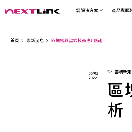
雲解決方案
產品與服
首頁
最新消息
區塊鏈與雲端技術應用解析
企業社會責任
Cloud Solutions
Products & Services
Digital Integration Applications
Customer Success Story
News
Investors
About Us
觀光
最新
公司
企業
認識 N
AI 
產品
數據
雲解決方案
最新資訊
關於我們
產品與服務
數位整合應用
客戶案例
投資人關係
AIC
AIC
Tabl
LEM
Data
博弘雲端提供包含AWS解決方案、中國解決方案
博弘雲端發展自有產品及服務，面向未來的創新
博弘雲端提供建立於雲端基礎之上的各式數位整
服務全球超過2000家企業客戶，博弘雲端提供專
博弘雲端作為雲端與 AI 轉型的關鍵推手，我們以
資訊
問答
加入
雲端新知
06/01
等一站式雲端服務，您可以點選並深入了解相關
思維，結合主流科技與商業轉型，打造更全面的
合加值服務，提升雲端服務運作效能，極大化企
業的雲端解決方案，協助企業優化雲端架構與提
技術賦能未來，奠定市場上首屈一指的投資價值
Wre
2022
服務內容，或是根據您的產業類別進行選擇。
雲端與服務生態系，致力於賦能企業數位智慧時
業綜效。
供完整的技術諮詢。我們致力於協助客戶在雲端
區
(Can
代發展，專注提供無縫整合、具擴展性且智能化
服務上取得成功，用雲端在各個產業取得領先的
Hydro
運行的產品與解決方案，為企業創新提供無與倫
優勢。
比的驅動力。
析
連線