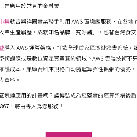
只是應用於常見的金融業：
市集
就曾與祥圃實業聯手利用 AWS 區塊鏈服務，在各地 re
牧業生產履歷，成就知名品牌「究好豬」，也替台灣食安
鏈
導入 AWS 運算架構，打造全球首家區塊鏈證書系統
學術證照或是數位資產買賣簽約領域。AWS 雲端技術不
維護成本，兼顧資料庫規格自動隨運算彈性擴張的優勢，
人資料。
區塊鏈應用的計畫嗎？讓博弘成為您堅實的運算架構後盾
960 #867，將由專人為您服務！