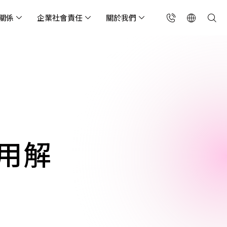
關係
企業社會責任
關於我們
台灣(繁中)
香港(EN)
流服務業
構師專欄
東服務
會關懷
略合作夥伴
製造業
投資人專區
利害關係人
聯絡我們
國解決方案
安及維運代管服務
端整合服務
產業指南
專案開發服務
現代化資料庫
Singapore (EN)
oS 高級防護
天候雲端代管
ef Cloud eXchange
製造業
專案開發與顧問服務
MongoDB
X)
連線方案 (GA & CEN)
端原生應用程式保護平
電商零售業
企業網站管理平台
飲業
其他
CNAPP)
tApp
 ICP 備案
媒體影音業
備份稽核治理
用解
代防火牆 (NGFW)
公部門機關
SP 一站式雲端資安營運
能監測平台