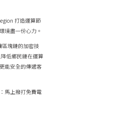
gion 打造運算節
環境盡一份心力。
，讓區塊鏈的加密技
只降低鄉民鏈在運算
更能安全的傳遞客
：馬上撥打免費電