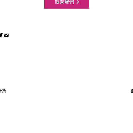
聯繫我們
升貨