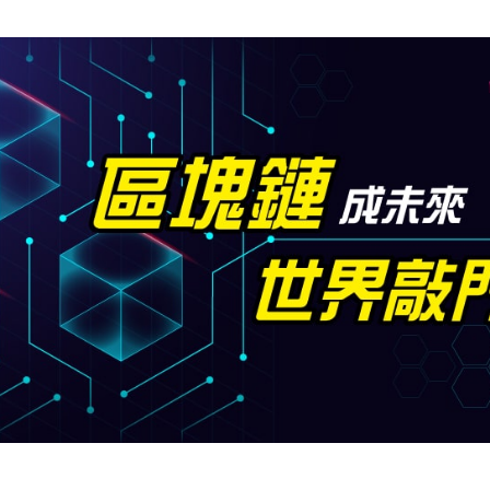
cs
GitHub 企業版
New
DevOps 解決方案
開放原始碼安全控管 SNYK
Dat
Data 數據服務
Terraform by HashiCorp
架構健檢
異地備援與雲端備份
CDN服務