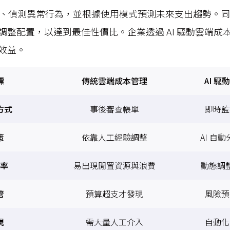
數據、偵測異常行為，並根據使用模式預測未來支出趨勢。
調整配置，以達到最佳性價比。企業透過 AI 驅動雲端成
效益。
標
傳統雲端成本管理
AI 
方式
事後審查帳單
即時監
策
依靠人工經驗調整
AI 自
率
易出現閒置資源與浪費
動態調
管
預算超支才發現
風險預
現
需大量人工介入
自動化