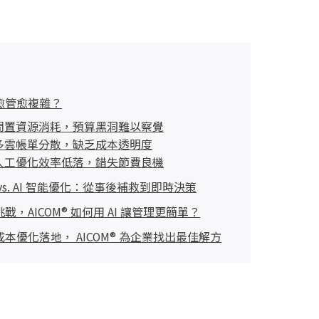
愈管愈複雜？
閒置資源消耗，預算黑洞難以察覺
多雲帳單分散，缺乏成本透明度
人工優化效率低落，錯失節費良機
vs. AI 智能優化：從事後補救到即時決策
，AICOM® 如何用 AI 讓管理更簡單？
本優化落地， AICOM® 為企業找出最佳解方