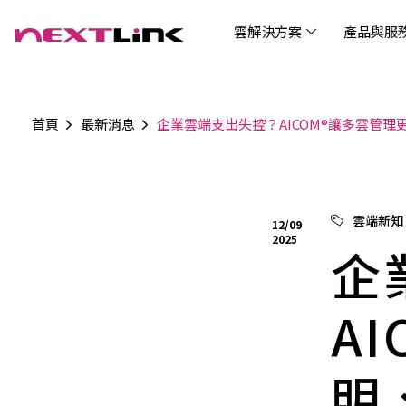
雲解決方案
產品與服
首頁
最新消息
企業雲端支出失控？AICOM®讓多雲管理
企業社會責任
Cloud Solutions
Products & Services
Digital Integration Applications
Customer Success Story
News
Investors
About Us
觀光
最新
公司
企業
認識 N
AI 
產品
數據
雲解決方案
最新資訊
關於我們
產品與服務
數位整合應用
客戶案例
投資人關係
AIC
AIC
Tabl
LEM
Data
博弘雲端提供包含AWS解決方案、中國解決方案
博弘雲端發展自有產品及服務，面向未來的創新
博弘雲端提供建立於雲端基礎之上的各式數位整
服務全球超過2000家企業客戶，博弘雲端提供專
博弘雲端作為雲端與 AI 轉型的關鍵推手，我們以
資訊
問答
加入
雲端新知
12/09
等一站式雲端服務，您可以點選並深入了解相關
思維，結合主流科技與商業轉型，打造更全面的
合加值服務，提升雲端服務運作效能，極大化企
業的雲端解決方案，協助企業優化雲端架構與提
技術賦能未來，奠定市場上首屈一指的投資價值
Wre
2025
服務內容，或是根據您的產業類別進行選擇。
雲端與服務生態系，致力於賦能企業數位智慧時
業綜效。
供完整的技術諮詢。我們致力於協助客戶在雲端
企
(Can
代發展，專注提供無縫整合、具擴展性且智能化
服務上取得成功，用雲端在各個產業取得領先的
Hydro
運行的產品與解決方案，為企業創新提供無與倫
優勢。
比的驅動力。
A
明
連線