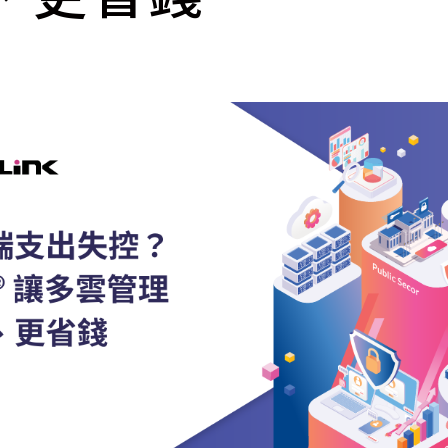
cs
GitHub 企業版
New
DevOps 解決方案
開放原始碼安全控管 SNYK
Dat
Data 數據服務
Terraform by HashiCorp
架構健檢
異地備援與雲端備份
CDN服務