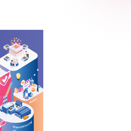
 Relic
adog