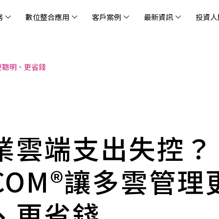
務
數位整合應用
客戶案例
最新資訊
投資人
更聰明、更省錢
休閒
消息
治理
社會責任
extlink
遊戲業
活動訊息
財務資訊
友善職場
企業文化
物
架
股
社
戰
雲端管理平台
應用服務
AWS 雲端解決方案
解決方案
資安防禦服務
中
資
雲
OM® 雲智能管理平台
OM® 雲智能管理平台
eau
AWS 服務特色
新零售數據與 AI 應用
數聯資安
DD
全
Chi
(CC
MA® AI 智能代理引擎
bricks
AWS 服務費用方案
餐飲業數據與 AI 應用
Fortinet
跨境
雲
科技業
集
我們
零售電商
餐
台(
Ne
n AI 對話式商務分析
AWS台北區域優惠方案
商圈推薦分析
Palo Alto Networks
企業
業雲端支出失控？
ner)
次世
Anthropic Claude on AWS
生成式 AI 輿情分析
Radware
lix
MS
雲端搬遷
流程及系統自動化
SkyCloud 騰雲運算
ICOM®讓多雲管理
雲端資訊安全
文案及圖像自動生成
雲端代管
、更省錢
加速方案
高效開發工具
效
AWS 官方培訓課程與認證