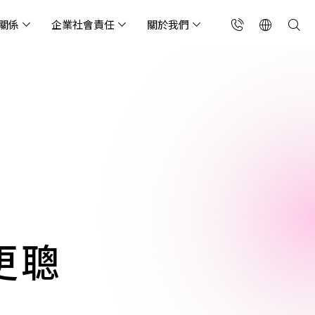
關係
企業社會責任
關於我們
台灣(繁中)
香港(EN)
流服務業
構師專欄
東服務
會關懷
略合作夥伴
製造業
投資人專區
利害關係人
聯絡我們
國解決方案
安及維運代管服務
端整合服務
產業指南
專案開發服務
現代化資料庫
Singapore (EN)
oS 高級防護
天候雲端代管
ef Cloud eXchange
製造業
專案開發與顧問服務
MongoDB
X)
連線方案 (GA & CEN)
端原生應用程式保護平
電商零售業
企業網站管理平台
飲業
其他
CNAPP)
tApp
 ICP 備案
媒體影音業
備份稽核治理
代防火牆 (NGFW)
公部門機關
SP 一站式雲端資安營運
更聰
能監測平台