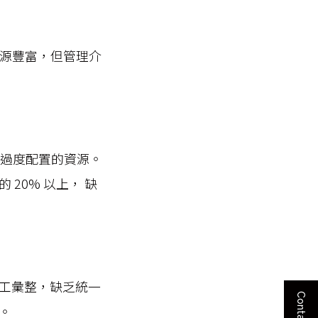
然資源豐富，但管理介
或過度配置的資源。
20% 以上， 缺
工彙整，缺乏統一
。