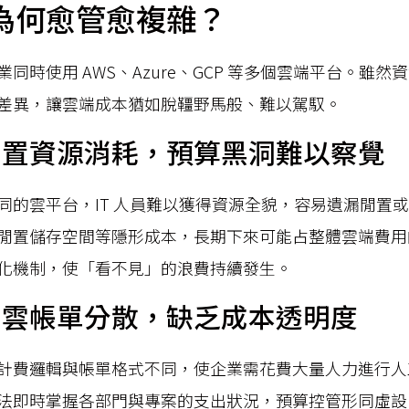
為何愈管愈複雜？
同時使用 AWS、Azure、GCP 等多個雲端平台。雖
差異，讓雲端成本猶如脫韁野馬般、難以駕馭。
閒置資源消耗，預算黑洞難以察覺
同的雲平台，IT 人員難以獲得資源全貌，容易遺漏閒置
閒置儲存空間等隱形成本，長期下來可能占整體雲端費用的 
化機制，使「看不見」的浪費持續發生。
多雲帳單分散，缺乏成本透明度
計費邏輯與帳單格式不同，使企業需花費大量人力進行人
法即時掌握各部門與專案的支出狀況，預算控管形同虛設