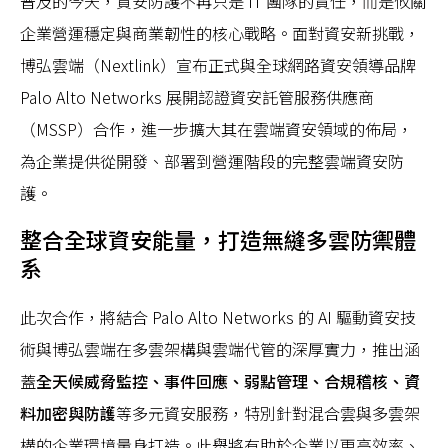
普及的今天，資安防護不再只是 IT 團隊的責任，而是攸關
企業營運穩定與商業韌性的核心戰略。面對資安新挑戰，
博弘雲端（Nextlink）宣布正式與全球網路資安領導品牌
Palo Alto Networks 展開認證資安託管服務供應商
（MSSP）合作，進一步擴大其在雲端資安領域的佈局，
為企業提供從開發、部署到營運階段的完整雲端資安防
護。
整合全球資安能量，打造無縫多雲防禦體
系
此次合作，將結合 Palo Alto Networks 的 AI 驅動資安技
術與博弘雲端在多雲架構與雲端代管的深厚實力，推出涵
蓋
全天候威脅監控、事件回應、弱點管理、合規稽核、資
料加密與防護
等多元資安服務，特別針對混合雲與多雲架
構的企業環境量身打造。此舉將有助於企業以更高效率、