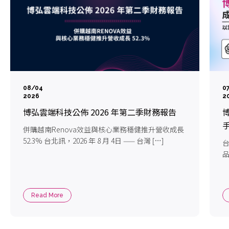
08/04
0
2026
2
博弘雲端科技公佈 2026 年第二季財務報告
博
手
併購越南Renova效益與核心業務穩健推升營收成長
52.3% 台北訊，2026 年 8 月 4日 —— 台灣 […]
台
品
Read More