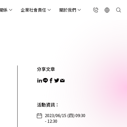
關係
企業社會責任
關於我們
台灣(繁中)
香港(EN)
流服務業
構師專欄
東服務
會關懷
略合作夥伴
製造業
投資人專區
利害關係人
聯絡我們
國解決方案
安及維運代管服務
端整合服務
產業指南
專案開發服務
現代化資料庫
Singapore (EN)
oS 高級防護
天候雲端代管
ef Cloud eXchange
製造業
專案開發與顧問服務
MongoDB
X)
連線方案 (GA & CEN)
端原生應用程式保護平
電商零售業
企業網站管理平台
分享文章
飲業
其他
CNAPP)
tApp
 ICP 備案
媒體影音業
備份稽核治理
代防火牆 (NGFW)
公部門機關
SP 一站式雲端資安營運
活動資訊
：
2023/06/15 (四) 09:30
能監測平台
- 12:30