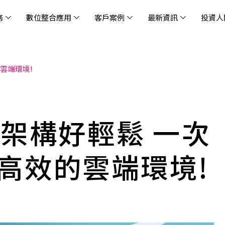
務
數位整合應用
客戶案例
最新資訊
投資人
雲端環境!
休閒
消息
治理
社會責任
extlink
遊戲業
活動訊息
財務資訊
友善職場
企業文化
物
架
股
社
戰
雲端管理平台
應用服務
AWS 雲端解決方案
解決方案
資安防禦服務
中
資
雲
OM® 雲智能管理平台
OM® 雲智能管理平台
eau
AWS 服務特色
新零售數據與 AI 應用
數聯資安
DD
全
Chi
(CC
MA® AI 智能代理引擎
bricks
AWS 服務費用方案
餐飲業數據與 AI 應用
Fortinet
跨境
雲
好架構好輕鬆 一次
科技業
集
我們
零售電商
餐
台(
Ne
n AI 對話式商務分析
AWS台北區域優惠方案
商圈推薦分析
Palo Alto Networks
企業
ner)
次世
Anthropic Claude on AWS
生成式 AI 輿情分析
Radware
高效的雲端環境!
lix
MS
雲端搬遷
流程及系統自動化
SkyCloud 騰雲運算
雲端資訊安全
文案及圖像自動生成
雲端代管
加速方案
高效開發工具
效
AWS 官方培訓課程與認證