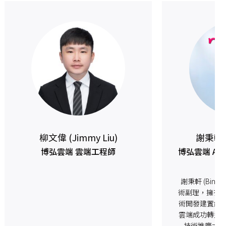
柳文偉 (Jimmy Liu)
謝秉軒 (
博弘雲端 雲端工程師
博弘雲端 A
謝秉軒 (Bing
術副理，擁有金
術開發建置經驗
雲端成功轉型。
技術推廣大使，擁