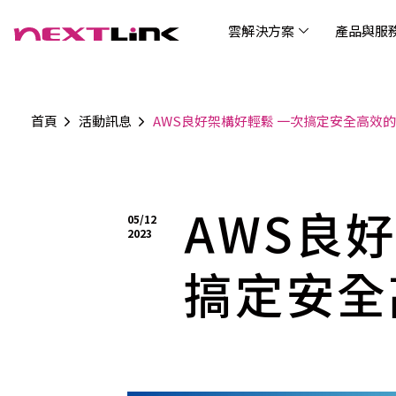
雲解決方案
產品與服
首頁
活動訊息
AWS良好架構好輕鬆 一次搞定安全高效的
企業社會責任
Cloud Solutions
Products & Services
Digital Integration Applications
Customer Success Story
News
Investors
About Us
觀光
最新
公司
企業
認識 N
AI 
產品
數據
雲解決方案
最新資訊
關於我們
產品與服務
數位整合應用
客戶案例
投資人關係
AIC
AIC
Tabl
LEM
Data
博弘雲端提供包含AWS解決方案、中國解決方案
博弘雲端發展自有產品及服務，面向未來的創新
博弘雲端提供建立於雲端基礎之上的各式數位整
服務全球超過2000家企業客戶，博弘雲端提供專
博弘雲端作為雲端與 AI 轉型的關鍵推手，我們以
AWS良
資訊
問答
加入
05/12
等一站式雲端服務，您可以點選並深入了解相關
思維，結合主流科技與商業轉型，打造更全面的
合加值服務，提升雲端服務運作效能，極大化企
業的雲端解決方案，協助企業優化雲端架構與提
技術賦能未來，奠定市場上首屈一指的投資價值
Wre
2023
服務內容，或是根據您的產業類別進行選擇。
雲端與服務生態系，致力於賦能企業數位智慧時
業綜效。
供完整的技術諮詢。我們致力於協助客戶在雲端
(Can
代發展，專注提供無縫整合、具擴展性且智能化
服務上取得成功，用雲端在各個產業取得領先的
搞定安全
Hydro
運行的產品與解決方案，為企業創新提供無與倫
優勢。
比的驅動力。
連線