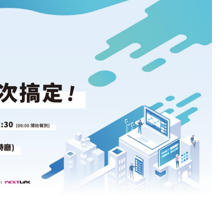
cs
GitHub 企業版
New
DevOps 解決方案
開放原始碼安全控管 SNYK
Dat
Data 數據服務
Terraform by HashiCorp
架構健檢
異地備援與雲端備份
CDN服務