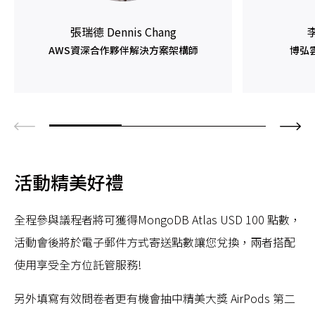
張瑞德 Dennis Chang
李
AWS資深合作夥伴解決方案架構師
博弘雲
活動精美好禮
全程參與議程者將可獲得MongoDB Atlas USD 100 點數，
活動會後將於電子郵件方式寄送點數讓您兌換，兩者搭配
使用享受全方位託管服務!
另外填寫有效問卷者更有機會抽中精美大獎 AirPods 第二