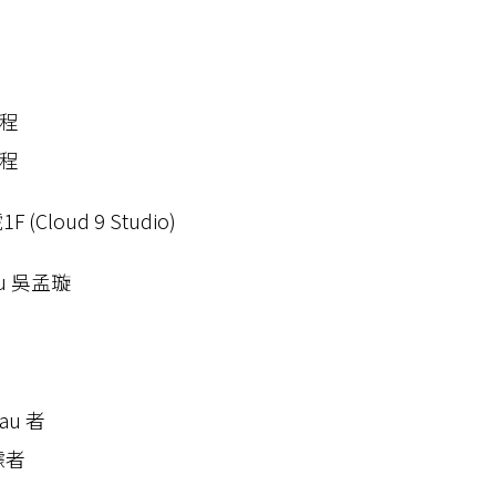
課程
課程
loud 9 Studio)
u 吳孟璇
au 者
據者