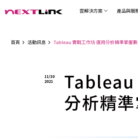
雲解決方案
產品與服
首頁
活動訊息
Tableau 實戰工作坊 運用分析精準掌握
企業社會責任
Cloud Solutions
Products & Services
Digital Integration Applications
Customer Success Story
News
Investors
About Us
觀光
最新
公司
企業
認識 N
AI 
產品
數據
雲解決方案
最新資訊
關於我們
產品與服務
數位整合應用
客戶案例
投資人關係
AIC
AIC
Tabl
LEM
Data
博弘雲端提供包含AWS解決方案、中國解決方案
博弘雲端發展自有產品及服務，面向未來的創新
博弘雲端提供建立於雲端基礎之上的各式數位整
服務全球超過2000家企業客戶，博弘雲端提供專
博弘雲端作為雲端與 AI 轉型的關鍵推手，我們以
Table
資訊
問答
加入
11/30
等一站式雲端服務，您可以點選並深入了解相關
思維，結合主流科技與商業轉型，打造更全面的
合加值服務，提升雲端服務運作效能，極大化企
業的雲端解決方案，協助企業優化雲端架構與提
技術賦能未來，奠定市場上首屈一指的投資價值
Wre
2021
服務內容，或是根據您的產業類別進行選擇。
雲端與服務生態系，致力於賦能企業數位智慧時
業綜效。
供完整的技術諮詢。我們致力於協助客戶在雲端
(Can
代發展，專注提供無縫整合、具擴展性且智能化
服務上取得成功，用雲端在各個產業取得領先的
分析精準
Hydro
運行的產品與解決方案，為企業創新提供無與倫
優勢。
比的驅動力。
連線