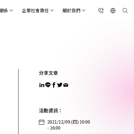
關係
企業社會責任
關於我們
台灣(繁中)
香港(EN)
流服務業
構師專欄
東服務
會關懷
略合作夥伴
製造業
投資人專區
利害關係人
聯絡我們
國解決方案
安及維運代管服務
端整合服務
產業指南
專案開發服務
現代化資料庫
Singapore (EN)
oS 高級防護
天候雲端代管
ef Cloud eXchange
製造業
專案開發與顧問服務
MongoDB
X)
連線方案 (GA & CEN)
端原生應用程式保護平
電商零售業
企業網站管理平台
分享文章
飲業
其他
CNAPP)
tApp
 ICP 備案
媒體影音業
備份稽核治理
代防火牆 (NGFW)
公部門機關
SP 一站式雲端資安營運
活動資訊
：
​2021/12/09 (四) 10:00
能監測平台
- 16:00