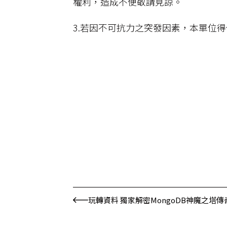
權利，造成不便敬請見諒。
3.若因不可抗力之突發因素，本單位
玩轉資料 獨家解密MongoDB神魔之塔傳