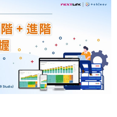
cs
GitHub 企業版
New
DevOps 解決方案
開放原始碼安全控管 SNYK
Dat
Data 數據服務
Terraform by HashiCorp
架構健檢
異地備援與雲端備份
CDN服務