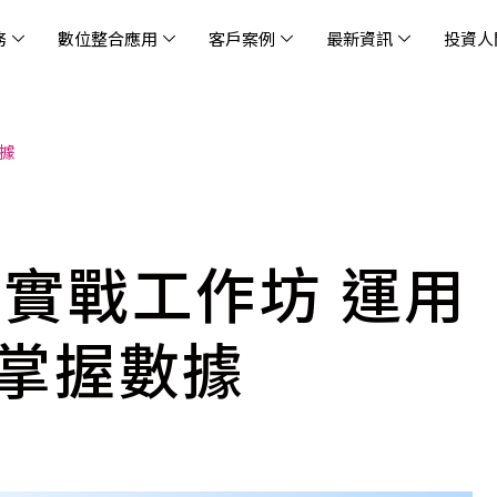
務
數位整合應用
客戶案例
最新資訊
投資人
數據
休閒
消息
治理
社會責任
extlink
遊戲業
活動訊息
財務資訊
友善職場
企業文化
物
架
股
社
戰
雲端管理平台
應用服務
AWS 雲端解決方案
解決方案
資安防禦服務
中
資
雲
OM® 雲智能管理平台
OM® 雲智能管理平台
eau
AWS 服務特色
新零售數據與 AI 應用
數聯資安
DD
全
Chi
(CC
MA® AI 智能代理引擎
bricks
AWS 服務費用方案
餐飲業數據與 AI 應用
Fortinet
跨境
雲
au 實戰工作坊 運用
科技業
集
我們
零售電商
餐
台(
Ne
n AI 對話式商務分析
AWS台北區域優惠方案
商圈推薦分析
Palo Alto Networks
企業
ner)
次世
Anthropic Claude on AWS
生成式 AI 輿情分析
Radware
掌握數據
lix
MS
雲端搬遷
流程及系統自動化
SkyCloud 騰雲運算
雲端資訊安全
文案及圖像自動生成
雲端代管
加速方案
高效開發工具
效
AWS 官方培訓課程與認證