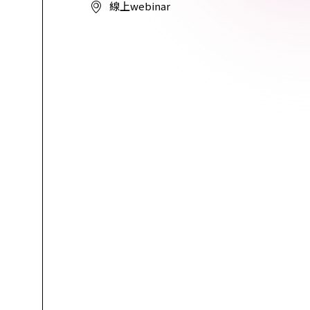
 Relic
線上webinar
adog