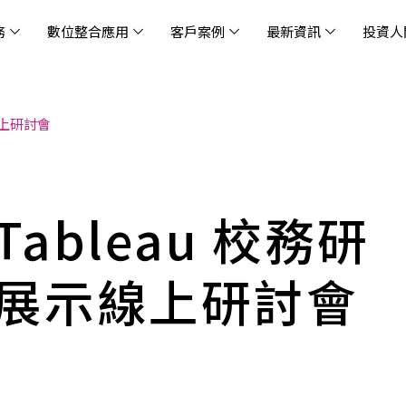
務
數位整合應用
客戶案例
最新資訊
投資人
線上研討會
休閒
消息
治理
社會責任
extlink
遊戲業
活動訊息
財務資訊
友善職場
企業文化
物
架
股
社
戰
雲端管理平台
應用服務
AWS 雲端解決方案
解決方案
資安防禦服務
中
資
雲
OM® 雲智能管理平台
OM® 雲智能管理平台
eau
AWS 服務特色
新零售數據與 AI 應用
數聯資安
DD
全
Chi
(CC
MA® AI 智能代理引擎
bricks
AWS 服務費用方案
餐飲業數據與 AI 應用
Fortinet
跨境
雲
ableau 校務研
科技業
集
我們
零售電商
餐
台(
Ne
n AI 對話式商務分析
AWS台北區域優惠方案
商圈推薦分析
Palo Alto Networks
企業
ner)
次世
Anthropic Claude on AWS
生成式 AI 輿情分析
Radware
展示線上研討會
lix
MS
雲端搬遷
流程及系統自動化
SkyCloud 騰雲運算
雲端資訊安全
文案及圖像自動生成
雲端代管
加速方案
高效開發工具
效
AWS 官方培訓課程與認證