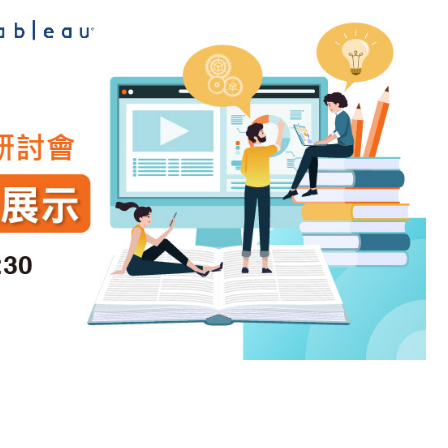
cs
GitHub 企業版
New
DevOps 解決方案
開放原始碼安全控管 SNYK
Dat
Data 數據服務
Terraform by HashiCorp
架構健檢
異地備援與雲端備份
CDN服務