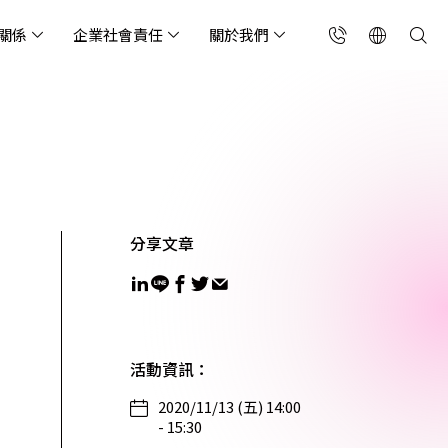
關係
企業社會責任
關於我們
台灣(繁中)
香港(EN)
流服務業
構師專欄
東服務
會關懷
略合作夥伴
製造業
投資人專區
利害關係人
聯絡我們
國解決方案
安及維運代管服務
端整合服務
產業指南
專案開發服務
現代化資料庫
Singapore (EN)
oS 高級防護
天候雲端代管
ef Cloud eXchange
製造業
專案開發與顧問服務
MongoDB
X)
連線方案 (GA & CEN)
端原生應用程式保護平
電商零售業
企業網站管理平台
分享文章
飲業
其他
CNAPP)
tApp
 ICP 備案
媒體影音業
備份稽核治理
代防火牆 (NGFW)
公部門機關
SP 一站式雲端資安營運
活動資訊
：
2020/11/13 (五) 14:00
能監測平台
- 15:30