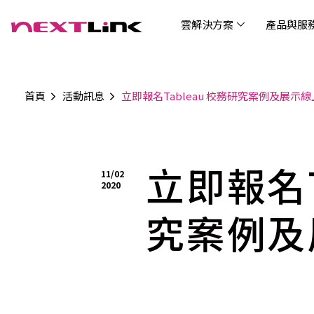
雲解決方案
產品與服
首頁
活動訊息
立即報名Tableau 校務研究案例及展示
企業社會責任
Cloud Solutions
Products & Services
Digital Integration Applications
Customer Success Story
News
Investors
About Us
觀光
最新
公司
企業
認識 N
AI 
產品
數據
雲解決方案
最新資訊
關於我們
產品與服務
數位整合應用
客戶案例
投資人關係
AIC
AIC
Tabl
LEM
Data
博弘雲端提供包含AWS解決方案、中國解決方案
博弘雲端發展自有產品及服務，面向未來的創新
博弘雲端提供建立於雲端基礎之上的各式數位整
服務全球超過2000家企業客戶，博弘雲端提供專
博弘雲端作為雲端與 AI 轉型的關鍵推手，我們以
立即報名T
資訊
問答
加入
11/02
等一站式雲端服務，您可以點選並深入了解相關
思維，結合主流科技與商業轉型，打造更全面的
合加值服務，提升雲端服務運作效能，極大化企
業的雲端解決方案，協助企業優化雲端架構與提
技術賦能未來，奠定市場上首屈一指的投資價值
Wre
2020
服務內容，或是根據您的產業類別進行選擇。
雲端與服務生態系，致力於賦能企業數位智慧時
業綜效。
供完整的技術諮詢。我們致力於協助客戶在雲端
(Can
代發展，專注提供無縫整合、具擴展性且智能化
服務上取得成功，用雲端在各個產業取得領先的
究案例及
Hydro
運行的產品與解決方案，為企業創新提供無與倫
優勢。
比的驅動力。
連線