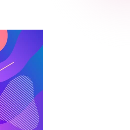
 Relic
adog