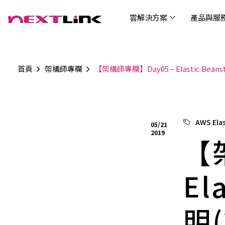
雲解決方案
產品與服
首頁
架構師專欄
【架構師專欄】Day05 – Elastic Beans
企業社會責任
Cloud Solutions
Products & Services
Digital Integration Applications
Customer Success Story
News
Investors
About Us
觀光
最新
公司
企業
認識 N
AI 
產品
數據
雲解決方案
最新資訊
關於我們
產品與服務
數位整合應用
客戶案例
投資人關係
AIC
AIC
Tabl
LEM
Data
博弘雲端提供包含AWS解決方案、中國解決方案
博弘雲端發展自有產品及服務，面向未來的創新
博弘雲端提供建立於雲端基礎之上的各式數位整
服務全球超過2000家企業客戶，博弘雲端提供專
博弘雲端作為雲端與 AI 轉型的關鍵推手，我們以
資訊
問答
加入
AWS Elas
05/21
等一站式雲端服務，您可以點選並深入了解相關
思維，結合主流科技與商業轉型，打造更全面的
合加值服務，提升雲端服務運作效能，極大化企
業的雲端解決方案，協助企業優化雲端架構與提
技術賦能未來，奠定市場上首屈一指的投資價值
Wre
2019
服務內容，或是根據您的產業類別進行選擇。
雲端與服務生態系，致力於賦能企業數位智慧時
業綜效。
供完整的技術諮詢。我們致力於協助客戶在雲端
【
(Can
代發展，專注提供無縫整合、具擴展性且智能化
服務上取得成功，用雲端在各個產業取得領先的
Hydro
運行的產品與解決方案，為企業創新提供無與倫
優勢。
比的驅動力。
El
明(
連線