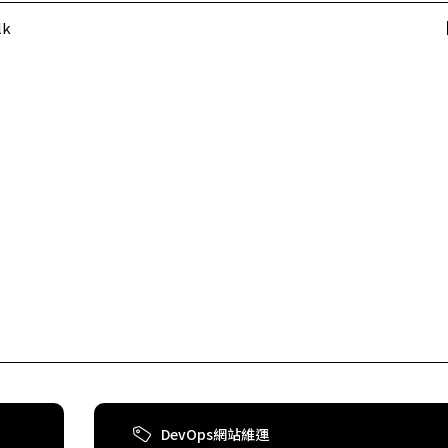
lk
【
DevOps網站維運