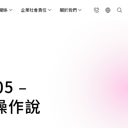
關係
企業社會責任
關於我們
台灣(繁中)
香港(EN)
流服務業
構師專欄
東服務
會關懷
略合作夥伴
製造業
投資人專區
利害關係人
聯絡我們
國解決方案
安及維運代管服務
端整合服務
產業指南
專案開發服務
現代化資料庫
Singapore (EN)
oS 高級防護
天候雲端代管
ef Cloud eXchange
製造業
專案開發與顧問服務
MongoDB
X)
連線方案 (GA & CEN)
端原生應用程式保護平
電商零售業
企業網站管理平台
飲業
其他
CNAPP)
tApp
 ICP 備案
媒體影音業
備份稽核治理
5 –
代防火牆 (NGFW)
公部門機關
SP 一站式雲端資安營運
k 操作說
能監測平台