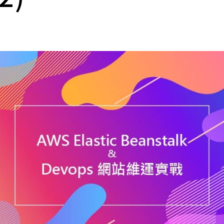
cs
GitHub 企業版
New
DevOps 解決方案
開放原始碼安全控管 SNYK
Dat
Data 數據服務
Terraform by HashiCorp
架構健檢
異地備援與雲端備份
CDN服務