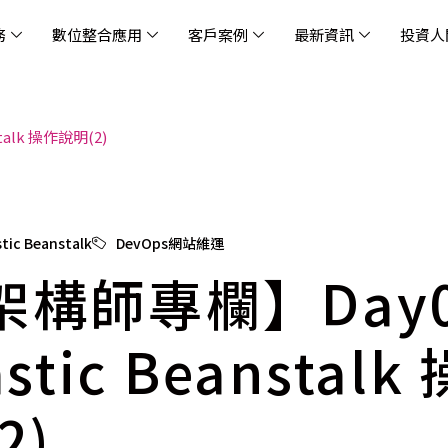
務
數位整合應用
客戶案例
最新資訊
投資人
talk 操作說明(2)
休閒
消息
治理
社會責任
extlink
遊戲業
活動訊息
財務資訊
友善職場
企業文化
物
架
股
社
戰
雲端管理平台
應用服務
AWS 雲端解決方案
解決方案
資安防禦服務
中
資
雲
OM® 雲智能管理平台
OM® 雲智能管理平台
eau
AWS 服務特色
新零售數據與 AI 應用
數聯資安
DD
全
Chi
(CC
MA® AI 智能代理引擎
bricks
AWS 服務費用方案
餐飲業數據與 AI 應用
Fortinet
跨境
雲
科技業
集
我們
零售電商
餐
tic Beanstalk
DevOps網站維運
台(
Ne
n AI 對話式商務分析
AWS台北區域優惠方案
商圈推薦分析
Palo Alto Networks
企業
架構師專欄】Day0
ner)
次世
Anthropic Claude on AWS
生成式 AI 輿情分析
Radware
lix
MS
雲端搬遷
流程及系統自動化
SkyCloud 騰雲運算
astic Beanstal
雲端資訊安全
文案及圖像自動生成
雲端代管
2)
加速方案
高效開發工具
效
AWS 官方培訓課程與認證