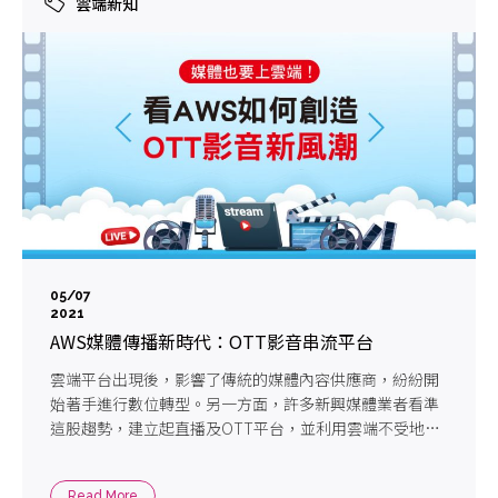
雲端新知
05/07
2021
AWS媒體傳播新時代：OTT影音串流平台
雲端平台出現後，影響了傳統的媒體內容供應商，紛紛開
始著手進行數位轉型。另一方面，許多新興媒體業者看準
這股趨勢，建立起直播及OTT平台，並利用雲端不受地理
限制的特性，將內容傳遞給不同國家的觀眾，創造了大量
的雲端影音商機。博弘雲端將透過系列文章，為您解密如
Read More