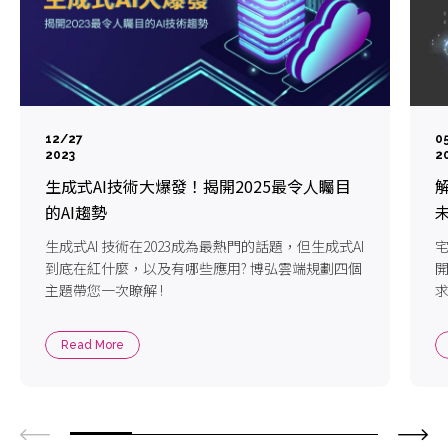
12/27
0
2023
2
生成式AI技術大爆發！揭開2025最令人矚目
的AI趨勢
生成式AI 技術在2023成為最熱門的話題，但生成式AI
宅
到底在紅什麼，以及有哪些應用? 博弘雲端規劃四個
主題帶您一次瞭解 !
Read More