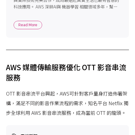
與實際技術完美合作，成為最貼近真實生活也最有智慧的
科技應用。 AWS 深耕AI與 機器學習 相關領域多年，幫助
許多產業創造出嶄新且多元的發展，馬上就來看看AWS的
著名 人工智慧應用 案例吧！
Read More
AWS 媒體傳輸服務優化 OTT 影音串流
服務
OTT 影音串流平台興起，AWS可針對客戶量身打造佈署架
構，滿足不同的影音作業流程的需求，知名平台 Netflix 獨
步全球利用 AWS 影音串流服務，成為當前 OTT 的龍頭。