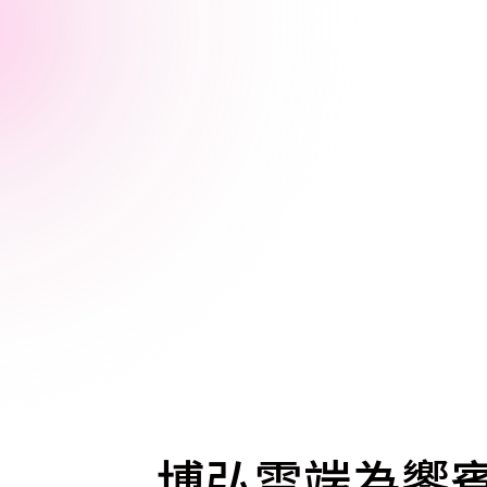
博弘雲端為饗