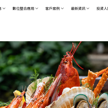
務
數位整合應用
客戶案例
最新資訊
投資人
休閒
消息
治理
社會責任
extlink
遊戲業
活動訊息
財務資訊
友善職場
企業文化
物
架
股
社
戰
雲端管理平台
應用服務
AWS 雲端解決方案
解決方案
資安防禦服務
中
資
雲
OM® 雲智能管理平台
OM® 雲智能管理平台
eau
AWS 服務特色
新零售數據與 AI 應用
數聯資安
DD
全
Chi
(CC
MA® AI 智能代理引擎
bricks
AWS 服務費用方案
餐飲業數據與 AI 應用
Fortinet
跨境
雲
科技業
集
我們
零售電商
餐
台(
Ne
n AI 對話式商務分析
AWS台北區域優惠方案
商圈推薦分析
Palo Alto Networks
企業
ner)
次世
Anthropic Claude on AWS
生成式 AI 輿情分析
Radware
lix
MS
雲端搬遷
流程及系統自動化
SkyCloud 騰雲運算
雲端資訊安全
文案及圖像自動生成
雲端代管
加速方案
高效開發工具
效
AWS 官方培訓課程與認證