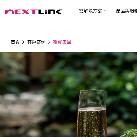
雲解決方案
產品與服
首頁
客戶案例
饗賓集團
企業社會責任
Cloud Solutions
Products & Services
Digital Integration Applications
Customer Success Story
News
Investors
About Us
觀光
最新
公司
企業
認識 N
AI 
產品
數據
雲解決方案
最新資訊
關於我們
產品與服務
數位整合應用
客戶案例
投資人關係
AIC
AIC
Tabl
LEM
Data
博弘雲端提供包含AWS解決方案、中國解決方案
博弘雲端發展自有產品及服務，面向未來的創新
博弘雲端提供建立於雲端基礎之上的各式數位整
服務全球超過2000家企業客戶，博弘雲端提供專
博弘雲端作為雲端與 AI 轉型的關鍵推手，我們以
資訊
問答
加入
等一站式雲端服務，您可以點選並深入了解相關
思維，結合主流科技與商業轉型，打造更全面的
合加值服務，提升雲端服務運作效能，極大化企
業的雲端解決方案，協助企業優化雲端架構與提
技術賦能未來，奠定市場上首屈一指的投資價值
Wre
服務內容，或是根據您的產業類別進行選擇。
雲端與服務生態系，致力於賦能企業數位智慧時
業綜效。
供完整的技術諮詢。我們致力於協助客戶在雲端
(Can
代發展，專注提供無縫整合、具擴展性且智能化
服務上取得成功，用雲端在各個產業取得領先的
Hydro
運行的產品與解決方案，為企業創新提供無與倫
優勢。
比的驅動力。
連線