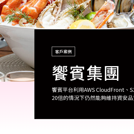
cs
GitHub 企業版
New
DevOps 解決方案
開放原始碼安全控管 SNYK
Dat
Data 數據服務
Terraform by HashiCorp
架構健檢
異地備援與雲端備份
CDN服務
客戶案例
饗賓集團
饗賓平台利用AWS CloudFro
20倍的情況下仍然能夠維持資安