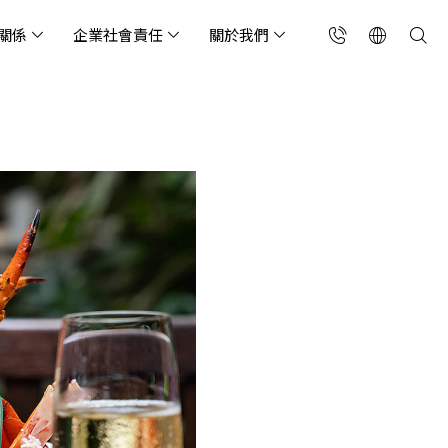
關係
企業社會責任
關於我們
台灣(繁中)
香港(EN)
流服務業
構師專欄
東服務
會關懷
略合作夥伴
製造業
投資人專區
利害關係人
聯絡我們
國解決方案
安及維運代管服務
端整合服務
產業指南
專案開發服務
現代化資料庫
Singapore (EN)
oS 高級防護
天候雲端代管
ef Cloud eXchange
製造業
專案開發與顧問服務
MongoDB
X)
連線方案 (GA & CEN)
端原生應用程式保護平
電商零售業
企業網站管理平台
飲業
其他
CNAPP)
tApp
 ICP 備案
媒體影音業
備份稽核治理
代防火牆 (NGFW)
公部門機關
SP 一站式雲端資安營運
能監測平台