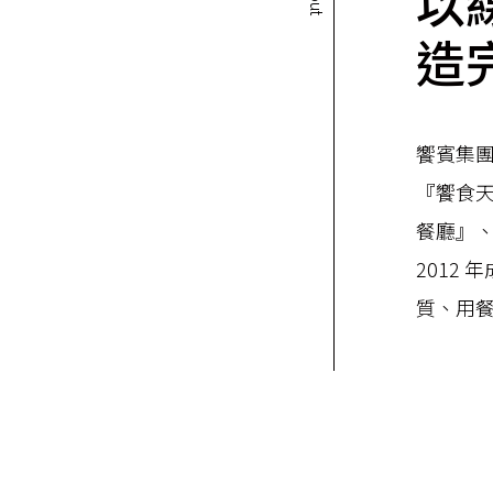
以
造
饗賓集團
『饗食
餐廳』、
2012
質、用