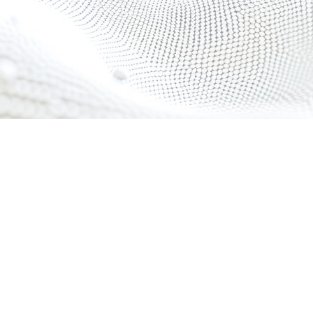
 Relic
adog