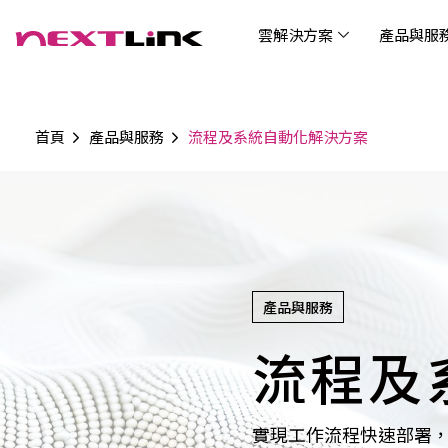
雲解決方案
產品與服
首頁
產品與服務
流程及系統自動化解決方案
企業社會責任
Cloud Solutions
Products & Services
Digital Integration Applications
Customer Success Story
News
Investors
About Us
觀光
最新
公司
企業
認識 N
AI 
產品
數據
雲解決方案
最新資訊
關於我們
產品與服務
數位整合應用
客戶案例
投資人關係
AIC
AIC
Tabl
LEM
Data
博弘雲端提供包含AWS解決方案、中國解決方案
博弘雲端發展自有產品及服務，面向未來的創新
博弘雲端提供建立於雲端基礎之上的各式數位整
服務全球超過2000家企業客戶，博弘雲端提供專
博弘雲端作為雲端與 AI 轉型的關鍵推手，我們以
資訊
問答
加入
等一站式雲端服務，您可以點選並深入了解相關
思維，結合主流科技與商業轉型，打造更全面的
合加值服務，提升雲端服務運作效能，極大化企
業的雲端解決方案，協助企業優化雲端架構與提
技術賦能未來，奠定市場上首屈一指的投資價值
Wre
服務內容，或是根據您的產業類別進行選擇。
雲端與服務生態系，致力於賦能企業數位智慧時
業綜效。
供完整的技術諮詢。我們致力於協助客戶在雲端
(Can
代發展，專注提供無縫整合、具擴展性且智能化
服務上取得成功，用雲端在各個產業取得領先的
產品與服務
Hydro
運行的產品與解決方案，為企業創新提供無與倫
優勢。
比的驅動力。
流程及
連線
實現工作流程快速部署