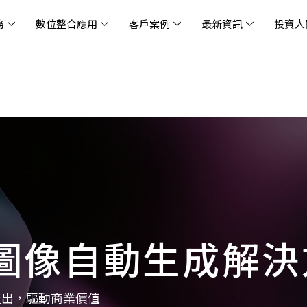
務
數位整合應用
客戶案例
最新資訊
投資人
休閒
消息
治理
社會責任
extlink
遊戲業
活動訊息
財務資訊
友善職場
企業文化
物
架
股
社
戰
雲端管理平台
應用服務
AWS 雲端解決方案
解決方案
資安防禦服務
中
資
雲
OM® 雲智能管理平台
OM® 雲智能管理平台
eau
AWS 服務特色
新零售數據與 AI 應用
數聯資安
DD
全
Chi
(CC
MA® AI 智能代理引擎
bricks
AWS 服務費用方案
餐飲業數據與 AI 應用
Fortinet
跨境
雲
科技業
集
我們
零售電商
餐
台(
Ne
n AI 對話式商務分析
AWS台北區域優惠方案
商圈推薦分析
Palo Alto Networks
企業
ner)
次世
Anthropic Claude on AWS
生成式 AI 輿情分析
Radware
lix
MS
雲端搬遷
流程及系統自動化
SkyCloud 騰雲運算
圖像自動生成解決
雲端資訊安全
文案及圖像自動生成
雲端代管
加速方案
高效開發工具
效
產出，驅動商業價值
AWS 官方培訓課程與認證