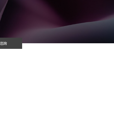
cs
GitHub 企業版
New
DevOps 解決方案
開放原始碼安全控管 SNYK
Dat
Data 數據服務
Terraform by HashiCorp
架構健檢
異地備援與雲端備份
CDN服務
諮詢