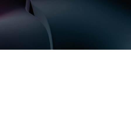
 Relic
adog