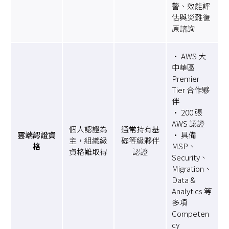
警、效能評
估與災難復
原諮詢
• AWS 大
中華區
Premier
Tier 合作夥
伴
• 200 張
AWS 認證
個人認證為
通常持有基
雲端認證資
• 具備
主，組織級
礎等級夥伴
格
MSP、
資格難取得
認證
Security、
Migration、
Data &
Analytics 等
多項
Competen
cy