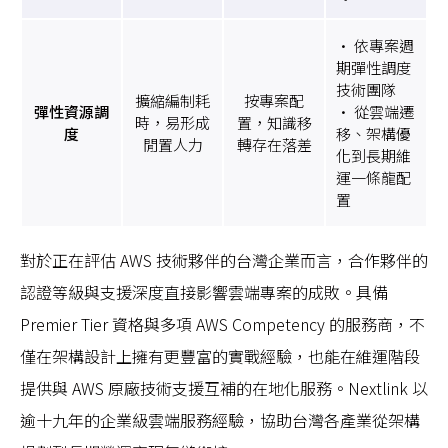
• 依專案週
期彈性調度
技術團隊
擴縮編制耗
按專案配
彈性資源調
• 從雲端遷
時，易形成
置，知識移
度
移、架構優
閒置人力
轉存在落差
化到長期維
運一條龍配
置
對於正在評估 AWS 技術夥伴的台灣企業而言，合作夥伴的
認證等級與支援深度直接影響雲端專案的成敗。具備
Premier Tier 資格與多項 AWS Competency 的服務商，不
僅在架構設計上擁有更豐富的實戰經驗，也能在維運階段
提供與 AWS 原廠技術支援互補的在地化服務。Nextlink 以
逾十九年的企業級雲端服務經驗，協助台灣各產業從架構