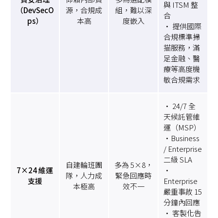
與 ITSM 整
（DevSecO
源，合規成
組，難以深
合
ps）
本高
度嵌入
• 提供國際
合規標準掃
描服務，滿
足金融、醫
療等高度機
敏合規需求
• 24/7 全
天候託管維
運（MSP）
•Business
/ Enterprise
二級 SLA
自建輪班團
多為 5×8，
7×24 維運
•
隊，人力成
緊急回應時
支援
Enterprise
本極高
效不一
嚴重事故 15
分鐘內回應
• 客製化告