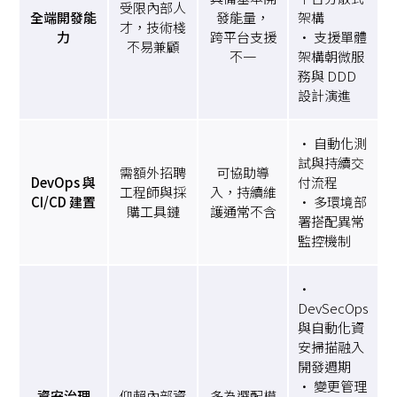
受限內部人
全端開發能
發能量，
架構
才，技術棧
力
跨平台支援
• 支援單體
不易兼顧
不一
架構朝微服
務與 DDD
設計演進
• 自動化測
試與持續交
需額外招聘
可協助導
DevOps 與
付流程
工程師與採
入，持續維
CI/CD 建置
• 多環境部
購工具鏈
護通常不含
署搭配異常
監控機制
•
DevSecOps
與自動化資
安掃描融入
開發週期
• 變更管理
資安治理
仰賴內部資
多為選配模