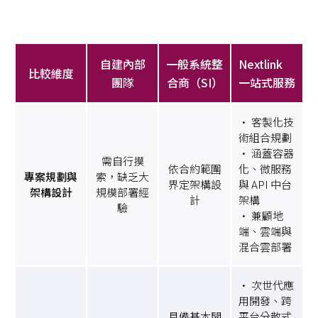
自建內部
一般系統整
Nextlink
比較維度
團
隊
合商（SI）
一站式服務
• 客製化技
術組合規劃
• 涵蓋容器
需自行摸
依合約範圍
化、微服務
專案規劃與
索，缺乏大
界定架構設
與 API 中台
架構設計
規模部署經
計
架構
驗
• 兼顧地
端、雲端與
混合雲部署
• 次世代應
用開發、跨
具備基本開
平台分散式