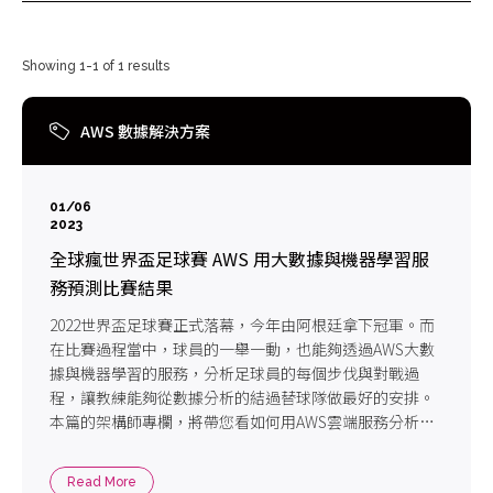
Showing 1-1 of 1 results
AWS 數據解決方案
01/06
2023
全球瘋世界盃足球賽 AWS 用大數據與機器學習服
務預測比賽結果
2022世界盃足球賽正式落幕，今年由阿根廷拿下冠軍。而
在比賽過程當中，球員的一舉一動，也能夠透過AWS大數
據與機器學習的服務，分析足球員的每個步伐與對戰過
程，讓教練能夠從數據分析的結過替球隊做最好的安排。
本篇的架構師專欄，將帶您看如何用AWS雲端服務分析世
足賽事!
Read More