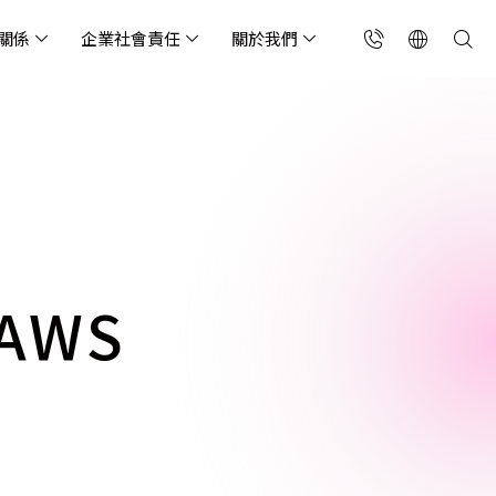
關係
企業社會責任
關於我們
台灣(繁中)
香港(EN)
流服務業
構師專欄
東服務
會關懷
略合作夥伴
製造業
投資人專區
利害關係人
聯絡我們
國解決方案
安及維運代管服務
端整合服務
產業指南
專案開發服務
現代化資料庫
Singapore (EN)
oS 高級防護
天候雲端代管
ef Cloud eXchange
製造業
專案開發與顧問服務
MongoDB
X)
連線方案 (GA & CEN)
端原生應用程式保護平
電商零售業
企業網站管理平台
飲業
其他
CNAPP)
tApp
 ICP 備案
媒體影音業
備份稽核治理
AWS
代防火牆 (NGFW)
公部門機關
SP 一站式雲端資安營運
能監測平台