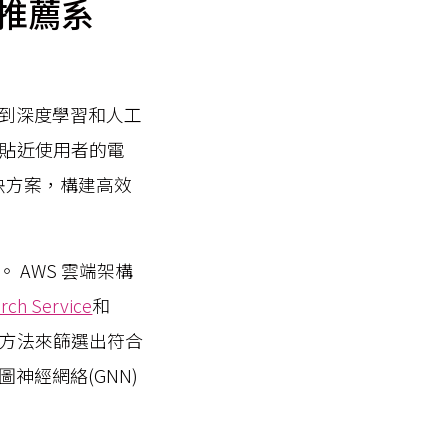
之推薦系
到深度學習和人工
更貼近使用者的電
解決方案，構建高效
AWS 雲端架構
ch Service
和
似性的方法來篩選出符合
神經網絡(GNN)