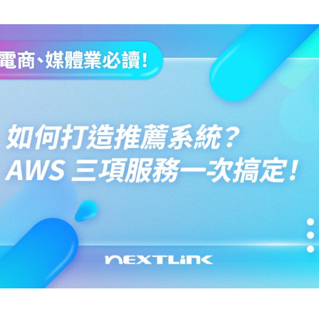
cs
GitHub 企業版
New
DevOps 解決方案
開放原始碼安全控管 SNYK
Dat
Data 數據服務
Terraform by HashiCorp
架構健檢
異地備援與雲端備份
CDN服務