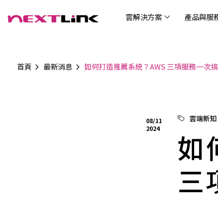
雲解決方案
產品與服
首頁
最新消息
如何打造推薦系統？AWS 三項服務一次
企業社會責任
Cloud Solutions
Products & Services
Digital Integration Applications
Customer Success Story
News
Investors
About Us
觀光
最新
公司
企業
認識 N
AI 
產品
數據
雲解決方案
最新資訊
關於我們
產品與服務
數位整合應用
客戶案例
投資人關係
AIC
AIC
Tabl
LEM
Data
博弘雲端提供包含AWS解決方案、中國解決方案
博弘雲端發展自有產品及服務，面向未來的創新
博弘雲端提供建立於雲端基礎之上的各式數位整
服務全球超過2000家企業客戶，博弘雲端提供專
博弘雲端作為雲端與 AI 轉型的關鍵推手，我們以
資訊
問答
加入
雲端新知
08/11
等一站式雲端服務，您可以點選並深入了解相關
思維，結合主流科技與商業轉型，打造更全面的
合加值服務，提升雲端服務運作效能，極大化企
業的雲端解決方案，協助企業優化雲端架構與提
技術賦能未來，奠定市場上首屈一指的投資價值
Wre
2024
服務內容，或是根據您的產業類別進行選擇。
雲端與服務生態系，致力於賦能企業數位智慧時
業綜效。
供完整的技術諮詢。我們致力於協助客戶在雲端
如
(Can
代發展，專注提供無縫整合、具擴展性且智能化
服務上取得成功，用雲端在各個產業取得領先的
Hydro
運行的產品與解決方案，為企業創新提供無與倫
優勢。
比的驅動力。
三
連線