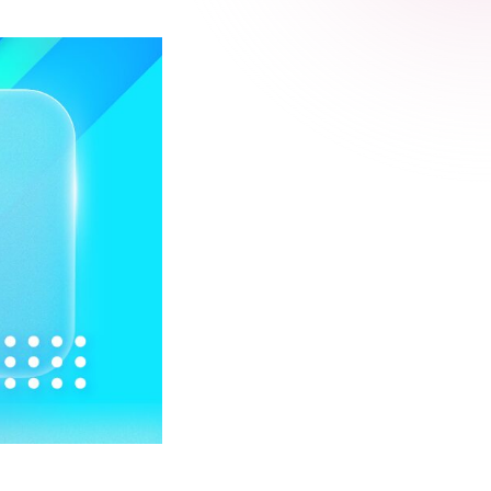
 Relic
adog