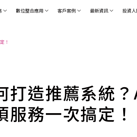
務
數位整合應用
客戶案例
最新資訊
投資人
搞定！
休閒
消息
治理
社會責任
extlink
遊戲業
活動訊息
財務資訊
友善職場
企業文化
物
架
股
社
戰
雲端管理平台
應用服務
AWS 雲端解決方案
解決方案
資安防禦服務
中
資
雲
OM® 雲智能管理平台
OM® 雲智能管理平台
eau
AWS 服務特色
新零售數據與 AI 應用
數聯資安
DD
全
Chi
(CC
MA® AI 智能代理引擎
bricks
AWS 服務費用方案
餐飲業數據與 AI 應用
Fortinet
跨境
雲
科技業
集
我們
零售電商
餐
台(
Ne
n AI 對話式商務分析
AWS台北區域優惠方案
商圈推薦分析
Palo Alto Networks
企業
何打造推薦系統？
ner)
次世
Anthropic Claude on AWS
生成式 AI 輿情分析
Radware
lix
MS
雲端搬遷
流程及系統自動化
SkyCloud 騰雲運算
項服務一次搞定！
雲端資訊安全
文案及圖像自動生成
雲端代管
加速方案
高效開發工具
效
AWS 官方培訓課程與認證