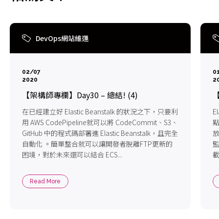
DevOps網站維運
02/07
0
2020
2
【架構師專欄】Day30 – 總結! (4)
【
在已經建立好 Elastic Beanstalk 的狀況之下，只要利
E
用 AWS CodePipeline就可以將 CodeCommit、S3、
點
GitHub 中的程式碼部署進 Elastic Beanstalk，且完全
放
自動化 。簡單整合就可以讓開發者脫離FTP更新的
監
困境，對於未來還可以結合 ECS...
載
Read More