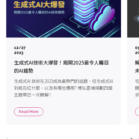
12/27
0
2023
2
生成式AI技術大爆發！揭開2025最令人矚目
的AI趨勢
生成式AI 技術在2023成為最熱門的話題，但生成式AI
宅
到底在紅什麼，以及有哪些應用? 博弘雲端規劃四個
主題帶您一次瞭解 !
Read More