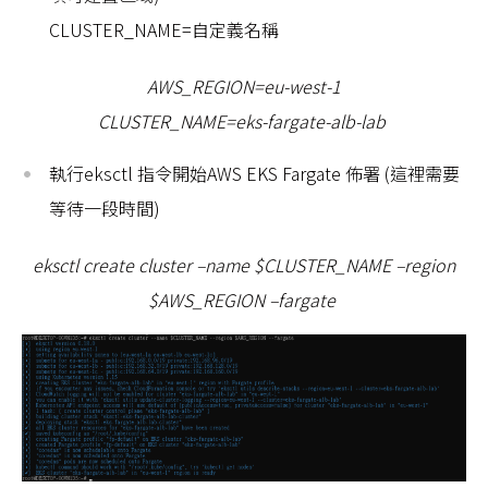
CLUSTER_NAME=自定義名稱
AWS_REGION=eu-west-1
CLUSTER_NAME=eks-fargate-alb-lab
執行eksctl 指令開始AWS EKS Fargate 佈署 (這裡需要
等待一段時間)
eksctl create cluster –name $CLUSTER_NAME –region
$AWS_REGION –fargate