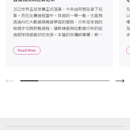
2022世界盃足球賽正式落幕，今年由阿根廷拿下冠
軍。而在比賽過程當中，球員的一舉一動，也能夠
以
透過AWS大數據與機器學習的服務，分析足球員的
哪
每個步伐與對戰過程，讓教練能夠從數據分析的結
過替球隊做最好的安排。本篇的架構師專欄，將帶
您看如何用AWS雲端服務分析世足賽事!
Read More