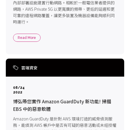
內部部署設施建置行動網路。相較於一般電信業者提供的
網路，AWS Private 5G 以更寬廣的頻帶、更低的延遲和更
可靠的遠程網路覆蓋，讓更多裝置及機器設備能夠順利同
時運行。
Read More
雲端資安
08/24
2022
博弘帶您實作 Amazon GuardDuty 新功能! 掃描
EBS 中的惡意軟體
Amazon GuardDuty 是針對 AWS 環境打造的威脅偵測服
務，能偵測 AWS 帳戶中是否有可疑的惡意活動或未經授權