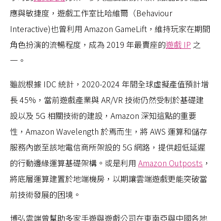
應與敏捷度，遊戲工作室比哈維爾（Behaviour
Interactive)也曾利用 Amazon GameLift，維持玩家在期間
角色扮演的流暢程度，成為 2019 年最賣座的
遊戲 IP
之
一。
雖說根據 IDC 統計，2020-2024 年間全球虛擬產值預計增
長 45%，當前遊戲產業與 AR/VR 技術仍然受制於基礎建
設以及 5G 相關技術的建設，Amazon 深知這點的重要
性，Amazon Wavelength 於焉而生，將 AWS 運算和儲存
服務內嵌至該地電信商所架設的 5G 網路，提供超低延遲
的行動邊緣運算基礎架構。或是利用
Amazon Outposts
，
將底層運算建置於地端機房，以期讓雲端遊戲更能突破當
前技術發展的困境。
博弘雲端曾幫助多家手遊與遊戲公司在東南亞與中國各地