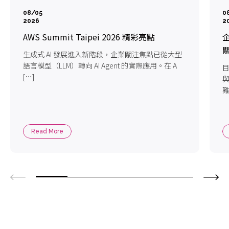
08/05
0
2026
2
AWS Summit Taipei 2026 精彩亮點
企
生成式 AI 發展進入新階段，企業關注焦點已從大型
語言模型（LLM）轉向 AI Agent 的實際應用。在 A
目
[…]
難
Read More