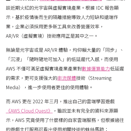
談近期火紅的元宇宙與虛擬實境產業。根據 IDC 報告顯
示，基於疫情後而生的隔離措施導致人力短缺和遠端作
業，企業必須採用更多新工具來改善營運效率，
AR/VR（虛擬實境）技術應用正是其中之一。
無論是元宇宙或是 AR/VR 體驗，均仰賴大量的「同步」、
「沉浸」「隨時隨地可加入」的低延遲代入感，而使用
AWS 不僅可滿足虛擬實境產業產業對
數據運算能力
低延遲
的需求，更可支援強大的
串流媒體
技術（Streaming
Media），進一步使用者更佳的使用體驗。
而 AWS 更在 2022 年三月，推出自己的雲端學習遊戲
《AWS Cloud Quest》
，雖說並未有完全的資料來源顯
示，AWS 究竟使用了什麼樣的自家雲端服務，但根據過往
的遊戲主打服務可看出使用相關技術的蛛絲馬跡：