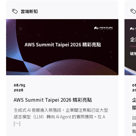
雲端新知
08/05
0
2026
2
AWS Summit Taipei 2026 精彩亮點
企
生成式 AI 發展進入新階段，企業關注焦點已從大型
語言模型（LLM）轉向 AI Agent 的實際應用。在 A
目
[…]
難