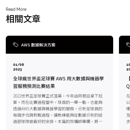
Read More
相關文章
AWS 數據解決方案
01/06
1
2023
2
全球瘋世界盃足球賽 AWS 用大數據與機器學
【
習服務預測比賽結果
Q
2022世界盃足球賽正式落幕，今年由阿根廷拿下冠
軍。而在比賽過程當中，球員的一舉一動，也能夠
以
透過AWS大數據與機器學習的服務，分析足球員的
哪
每個步伐與對戰過程，讓教練能夠從數據分析的結
過替球隊做最好的安排。本篇的架構師專欄，將帶
您看如何用AWS雲端服務分析世足賽事!